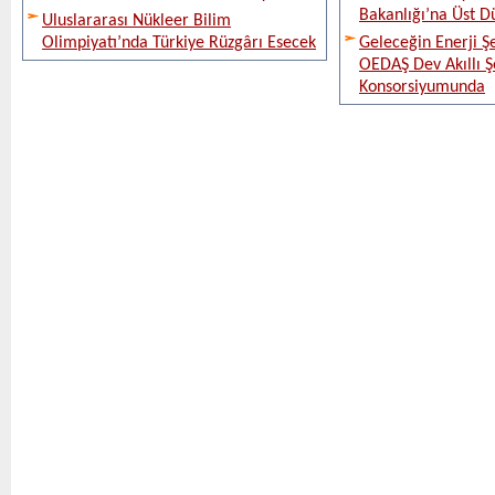
Bakanlığı’na Üst D
Uluslararası Nükleer Bilim
Olimpiyatı’nda Türkiye Rüzgârı Esecek
Geleceğin Enerji Şe
OEDAŞ Dev Akıllı 
Konsorsiyumunda