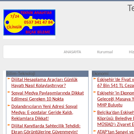
T
ANASAYFA
Kurumsal
Hi
Bilim-Teknoloji
Ekonomi
Dijital Hesaplama Araçları Günlük
Eskişehir’de Fiyat 
Hayatı Nasıl Kolaylaştırıyor?
67 Bin 541 TL Ceza
Sosyal Medya Paylaşımlarında Dikkat
Eskişehir’in Ekono
Edilmesi Gereken 10 Nokta
Geleceği Masaya Ya
MHP Buluştu
Dolandırıcıların Yeni Adresi Sosyal
Medya: E-postalar Geride Kaldı,
Belçika’dan Eskişeh
Reklamlara Dikkat!
Köprüsü: Belediye 
MÜSİAD’ı Ziyaret E
Dijital Kanıtlarda Sahtecilik Tehdidi:
Ekran Görüntülerine Güvenmeyin!
ATAP’tan Sanayi ve