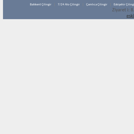
Batıkent Çilingir
7/24 Alo Çilingir
Çamlıca Çilingir
Eskişehir Çiling
Ziyaret i: 
esk