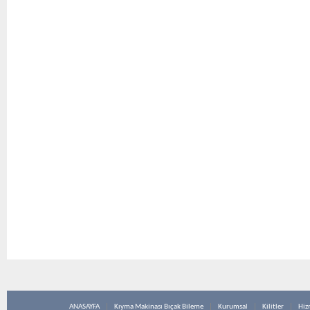
ANASAYFA
Kıyma Makinası Bıçak Bileme
Kurumsal
Kilitler
Hiz