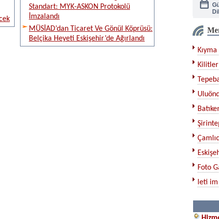
Standart: MYK-ASKON Protokolü
Di
İmzalandı
cek
MÜSİAD’dan Ticaret Ve Gönül Köprüsü:
Me
Ka
Belçika Heyeti Eskişehir’de Ağırlandı
Kıyma 
Çe
Kilitler
Tepeba
Bı
Uluönd
Ku
Batıken
Şirinte
Çamlıc
Eskişeh
Foto G
leti im
Hizme