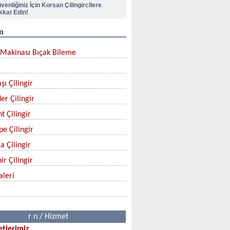
kkat Edin!
n
pı Kilidi Nasıl Değiştirilir?
Makinası Bıçak Bileme
lik Kapı Kilit Göbek Değiştirme
şı Çilingir
çak Nasıl Bilenir?
er Çilingir
rban Bıçağınızı Aldınız mı?
t Çilingir
pe Çilingir
a Çilingir
ir Çilingir
aleri
r n / Hizmet
tlerimiz