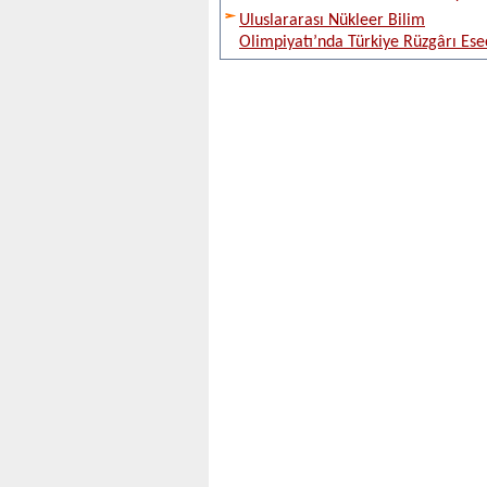
Uluslararası Nükleer Bilim
Olimpiyatı’nda Türkiye Rüzgârı Ese