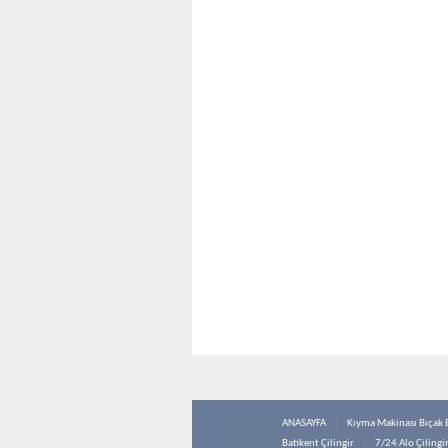
ANASAYFA
Kıyma Makinası Bıçak 
Batıkent Çilingir
7/24 Alo Çilingi