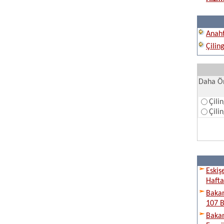
Anaht
Çilin
Daha Ön
Çili
Çili
Eskiş
Hafta
Bakan
107 B
Bakan