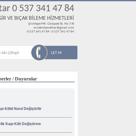
tar 0 537 341 47 84
İR VE BIÇAK BİLEME HİZMETLERİ
Şirintepe Mh. Gözüpek Sk. No:7/B
es.teknikanahtar@gmail.com
0 537 341 47 84 - 0 537 341 47 84
 Alo Çilingir
LET M
erler / Duyurular
pı Kilidi Nasıl Değiştirilir
lik Kapı Kilit Değiştirme
venliğiniz İçin Korsan Çilingircilere