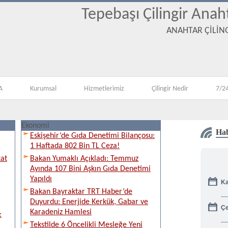
Tepebaşı Çilingir Anah
ANAHTAR ÇİLİNG
A
Kurumsal
Hizmetlerimiz
Çilingir Nedir
7/24
Ekonomi
Hab
Eskişehir’de Gıda Denetimi Bilançosu:
1 Haftada 802 Bin TL Ceza!
kat
Bakan Yumaklı Açıkladı: Temmuz
Ayında 107 Bini Aşkın Gıda Denetimi
Ka
Yapıldı
Bakan Bayraktar TRT Haber’de
Duyurdu: Enerjide Kerkük, Gabar ve
Çe
Karadeniz Hamlesi
:
Tekstilde 6 Öncelikli Mesleğe Yeni
Gü