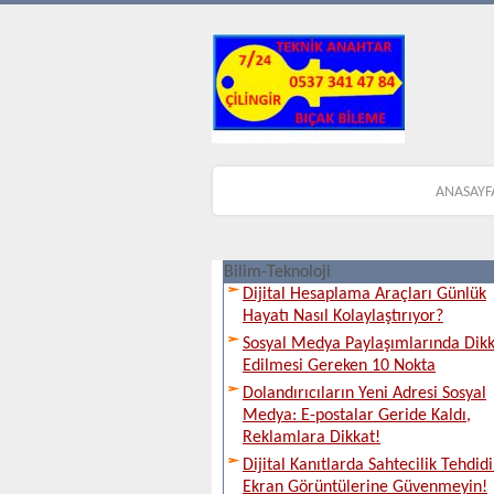
ANASAYF
Bilim-Teknoloji
Dijital Hesaplama Araçları Günlük
Hayatı Nasıl Kolaylaştırıyor?
Sosyal Medya Paylaşımlarında Dik
Edilmesi Gereken 10 Nokta
Dolandırıcıların Yeni Adresi Sosyal
Medya: E-postalar Geride Kaldı,
Reklamlara Dikkat!
Dijital Kanıtlarda Sahtecilik Tehdidi
Ekran Görüntülerine Güvenmeyin!