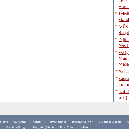
Enerj
Haml
Tekst
Stand
MÜSİA
Belçi
Dijit
Nasıl
Eskiş
Müdür
Masay
ASELS
Sosya
Edilm
İstih
Giriş
Bileme
Kurumsal
Kilitler
Hizmetlerimiz
Tepebaşı Çilingir
Uluönder Çilingir
Ç
r
Çamlıca Çilingir
Eskişehir Çilingir
Foto Galeri
leti im