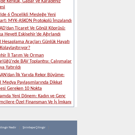
ide Kerkük, Gabar ve Karadeniz
esi
ilde 6 Öncelikli Mesleğe Yeni
art: MYK-ASKON Protokolü İmzalandı
D’dan Ticaret Ve Gönül Köprüsü:
ka Heyeti Eskişehir’de Ağırlandı
al Hesaplama Araçları Günlük Hayatı
 Kolaylaştırıyor?
ehir İl Tarım Ve Orman
lüğü’nde BAV Toplantısı: Çalışmalar
a Yatırıldı
AN’dan İlk Yarıda Rekor Büyüme:
l Medya Paylaşımlarında Dikkat
esi Gereken 10 Nokta
damda Yeni Dönem: Kadın ve Genç
imcilere Özel Finansman Ve İş İmkanı
ilingir Nedir
Şirintepe Çilingir