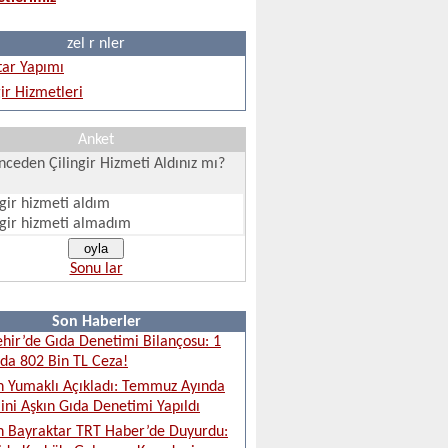
zel r nler
ar Yapımı
gir Hizmetleri
Anket
ceden Çilingir Hizmeti Aldınız mı?
ngir hizmeti aldım
ngir hizmeti almadım
Sonu lar
Son Haberler
ehir’de Gıda Denetimi Bilançosu: 1
da 802 Bin TL Ceza!
 Yumaklı Açıkladı: Temmuz Ayında
ini Aşkın Gıda Denetimi Yapıldı
 Bayraktar TRT Haber’de Duyurdu: