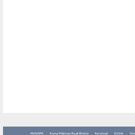
ANASAYFA
Kıyma Makinası Bıçak Bileme
Kurumsal
Kilitler
Hiz