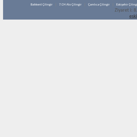
Batıkent Çilingir
7/24 Alo Çilingir
Çamlıca Çilingir
Eskişehir Çiling
Ziyaret i: 
esk