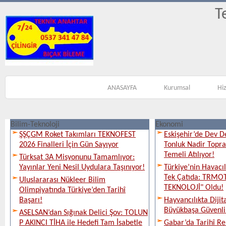
T
ANASAYFA
Kurumsal
Hi
Bilim-Teknoloji
Ekonomi
ŞŞÇGM Roket Takımları TEKNOFEST
Eskişehir’de Dev D
2026 Finalleri İçin Gün Sayıyor
Tonluk Nadir Topra
Temeli Atılıyor!
Türksat 3A Misyonunu Tamamlıyor:
Yayınlar Yeni Nesil Uydulara Taşınıyor!
Türkiye’nin Havacı
Tek Çatıda: TRMOT
Uluslararası Nükleer Bilim
TEKNOLOJİ" Oldu!
Olimpiyatında Türkiye’den Tarihî
Başarı!
Hayvancılıkta Diji
Büyükbaşa Güvenli 
ASELSAN’dan Sığınak Delici Şov: TOLUN
P AKINCI TİHA ile Hedefi Tam İsabetle
Gabar’da Tarihî Re