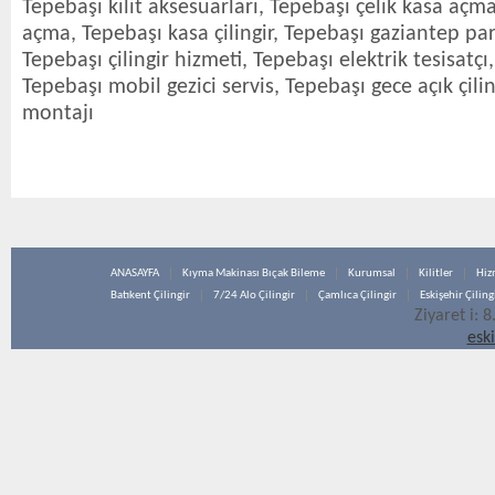
Tepebaşı kilit aksesuarları, Tepebaşı çelik kasa açm
açma, Tepebaşı kasa çilingir, Tepebaşı gaziantep pa
Tepebaşı çilingir hizmeti, Tepebaşı elektrik tesisatçı
Tepebaşı mobil gezici servis, Tepebaşı gece açık çiling
montajı
ANASAYFA
Kıyma Makinası Bıçak Bileme
Kurumsal
Kilitler
Hiz
Batıkent Çilingir
7/24 Alo Çilingir
Çamlıca Çilingir
Eskişehir Çiling
Ziyaret i: 
esk