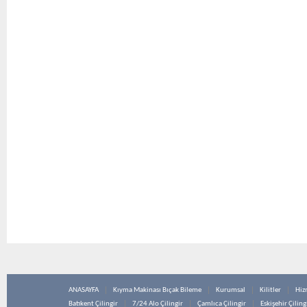
ANASAYFA
Kıyma Makinası Bıçak Bileme
Kurumsal
Kilitler
Hiz
Batıkent Çilingir
7/24 Alo Çilingir
Çamlıca Çilingir
Eskişehir Çiling