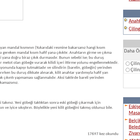
Anaht
Çilin
layan mandal kısmının (Yukarıdaki resmine bakarsanız hangi kısım
Daha Ön
sı gereken mandal kısım hafif yana çıkıktır. Anahtarın girme ve çıkma
i yana doğru biraz çıkık durmasıdır. Bunun sebebi ise; bu duruş
bir metot olan göbeğe vurarak kilidi içeri ittirme yolunu engellenmektedir.
Çili
syonunda kapıyı tutmaktadır ve silindirin (barelin, göbeğin) yerinden
Çili
ırken bu duruş dikkate alınarak, kilit anahtar yardımıyla hafif yan
ak çıkıntı yapmaması sağlanmalıdır. Aksi taktirde bareli yerinden
akamazsınız.
 takınız. Yeni göbeği taktıktan sonra eski göbeği çıkarmak için
Eskiş
ın ve iyice sıkıştırın. Böylelikle yeni kilit göbeğini takmış oldunuz bile.
Masay
Belçi
Beled
Ziyare
17697 kez okundu