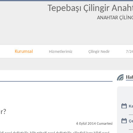
Tepebaşı Çilingir Anah
ANAHTAR ÇİLİNG
Kurumsal
Hizmetlerimiz
Çilingir Nedir
7/24
Hab
Ka
ir?
Çe
6 Eylül 2014 Cumartesi
Gü