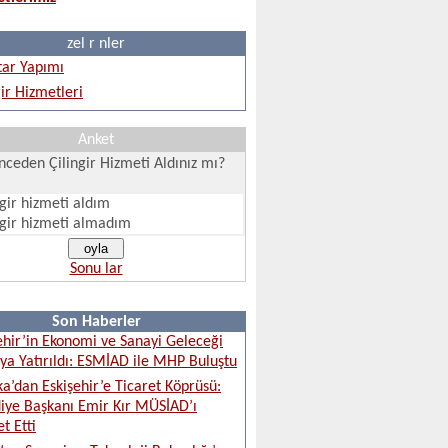
zel r nler
ar Yapımı
gir Hizmetleri
Anket
ceden Çilingir Hizmeti Aldınız mı?
ngir hizmeti aldım
ngir hizmeti almadım
Sonu lar
Son Haberler
ehir’in Ekonomi ve Sanayi Geleceği
a Yatırıldı: ESMİAD ile MHP Buluştu
ka’dan Eskişehir’e Ticaret Köprüsü:
iye Başkanı Emir Kır MÜSİAD’ı
t Etti