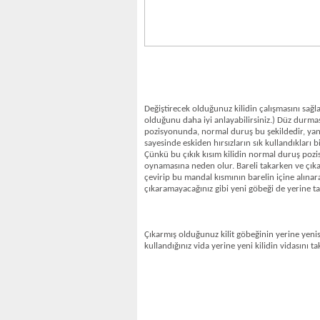
Değiştirecek olduğunuz kilidin çalışmasını sağ
olduğunu daha iyi anlayabilirsiniz.) Düz durma
pozisyonunda, normal duruş bu şekildedir, yan
sayesinde eskiden hırsızların sık kullandıkları 
Çünkü bu çıkık kısım kilidin normal duruş pozi
oynamasına neden olur. Bareli takarken ve çıkar
çevirip bu mandal kısmının barelin içine alınar
çıkaramayacağınız gibi yeni göbeği de yerine t
Çıkarmış olduğunuz kilit göbeğinin yerine yenisi
kullandığınız vida yerine yeni kilidin vidasını tak