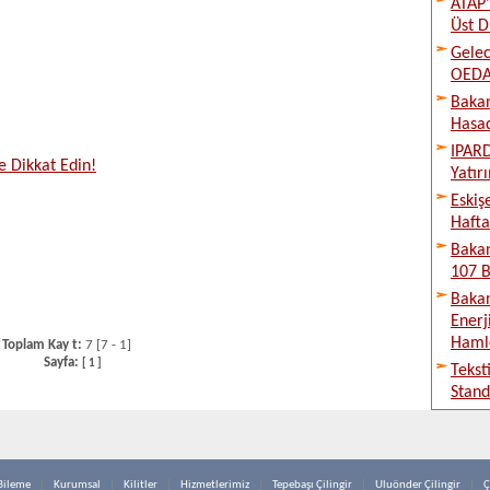
ATAP’
Üst D
Gelec
OEDAŞ
Bakan
Hasad
IPARD
re Dikkat Edin!
Yatır
Eskiş
Hafta
Bakan
107 B
Bakan
Enerj
Haml
Toplam Kay t:
7 [7 - 1]
Sayfa:
[
1
]
Tekst
Stand
Bileme
Kurumsal
Kilitler
Hizmetlerimiz
Tepebaşı Çilingir
Uluönder Çilingir
Ç