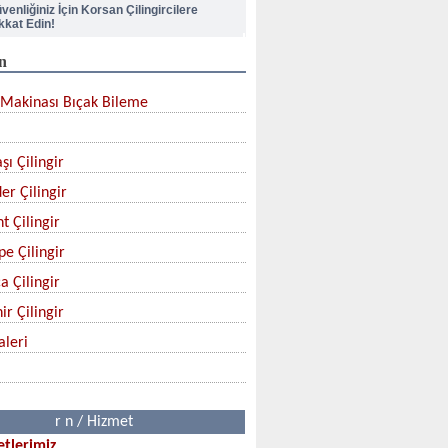
kkat Edin!
n
pı Kilidi Nasıl Değiştirilir?
Makinası Bıçak Bileme
lik Kapı Kilit Göbek Değiştirme
çak Nasıl Bilenir?
şı Çilingir
er Çilingir
rban Bıçağınızı Aldınız mı?
t Çilingir
pe Çilingir
a Çilingir
ir Çilingir
aleri
r n / Hizmet
tlerimiz