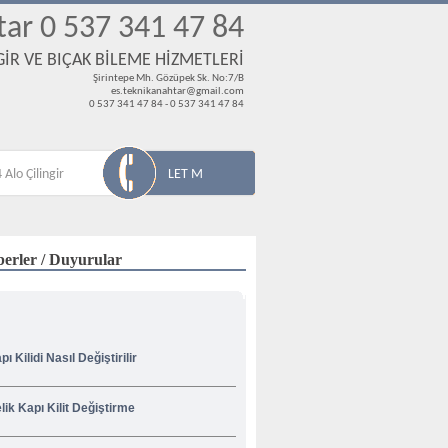
tar 0 537 341 47 84
İR VE BIÇAK BİLEME HİZMETLERİ
Şirintepe Mh. Gözüpek Sk. No:7/B
es.teknikanahtar@gmail.com
0 537 341 47 84 - 0 537 341 47 84
 Alo Çilingir
LET M
erler / Duyurular
pı Kilidi Nasıl Değiştirilir
lik Kapı Kilit Değiştirme
venliğiniz İçin Korsan Çilingircilere