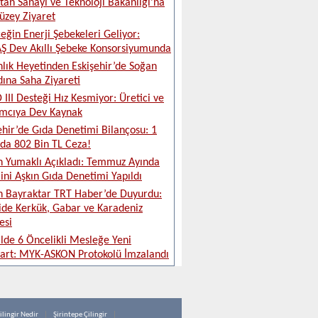
tan Sanayi ve Teknoloji Bakanlığı’na
üzey Ziyaret
eğin Enerji Şebekeleri Geliyor:
 Dev Akıllı Şebeke Konsorsiyumunda
lık Heyetinden Eskişehir’de Soğan
ına Saha Ziyareti
 III Desteği Hız Kesmiyor: Üretici ve
ımcıya Dev Kaynak
ehir’de Gıda Denetimi Bilançosu: 1
da 802 Bin TL Ceza!
 Yumaklı Açıkladı: Temmuz Ayında
ini Aşkın Gıda Denetimi Yapıldı
 Bayraktar TRT Haber’de Duyurdu:
ide Kerkük, Gabar ve Karadeniz
esi
ilde 6 Öncelikli Mesleğe Yeni
art: MYK-ASKON Protokolü İmzalandı
ilingir Nedir
Şirintepe Çilingir