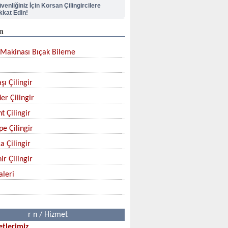
venliğiniz İçin Korsan Çilingircilere
kkat Edin!
n
pı Kilidi Nasıl Değiştirilir?
Makinası Bıçak Bileme
lik Kapı Kilit Göbek Değiştirme
şı Çilingir
çak Nasıl Bilenir?
er Çilingir
rban Bıçağınızı Aldınız mı?
t Çilingir
pe Çilingir
a Çilingir
ir Çilingir
aleri
r n / Hizmet
tlerimiz