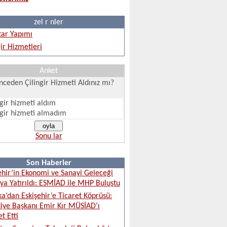
zel r nler
ar Yapımı
gir Hizmetleri
Anket
ceden Çilingir Hizmeti Aldınız mı?
ngir hizmeti aldım
ngir hizmeti almadım
Sonu lar
Son Haberler
ehir’in Ekonomi ve Sanayi Geleceği
a Yatırıldı: ESMİAD ile MHP Buluştu
ka’dan Eskişehir’e Ticaret Köprüsü:
iye Başkanı Emir Kır MÜSİAD’ı
t Etti