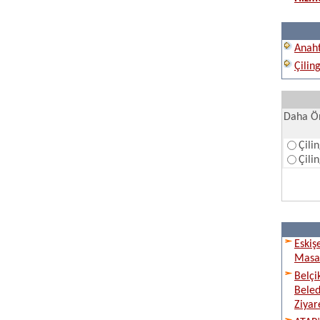
Anaht
Çilin
Daha Ön
Çili
Çili
Eskiş
Masay
Belçi
Beled
Ziyare