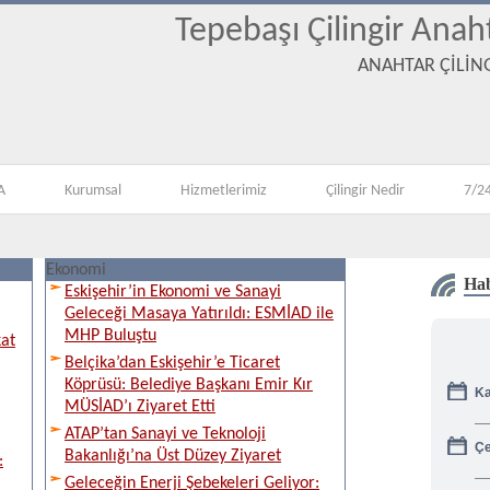
Tepebaşı Çilingir Anah
ANAHTAR ÇİLİNG
A
Kurumsal
Hizmetlerimiz
Çilingir Nedir
7/24
Ekonomi
Hab
Eskişehir’in Ekonomi ve Sanayi
Geleceği Masaya Yatırıldı: ESMİAD ile
MHP Buluştu
kat
Belçika’dan Eskişehir’e Ticaret
Ka
Köprüsü: Belediye Başkanı Emir Kır
MÜSİAD’ı Ziyaret Etti
ATAP’tan Sanayi ve Teknoloji
Çe
Bakanlığı’na Üst Düzey Ziyaret
:
Geleceğin Enerji Şebekeleri Geliyor: