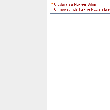
Uluslararası Nükleer Bilim
Olimpiyatı’nda Türkiye Rüzgârı Ese