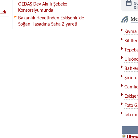
Gü
OEDAŞ Dev Akıllı Şebeke
Di
Konsorsiyumunda
cek
Bakanlık Heyetinden Eskişehir’de
Me
Ka
Soğan Hasadına Saha Ziyareti
Kıyma 
Çe
Kilitler
Tepeba
Bı
Uluönd
Ku
Batıken
Şirinte
Çamlıc
Eskişeh
Foto G
leti im
Hizme