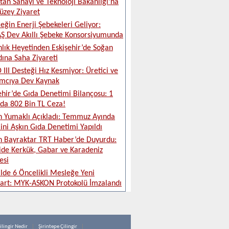
tan Sanayi ve Teknoloji Bakanlığı’na
üzey Ziyaret
eğin Enerji Şebekeleri Geliyor:
 Dev Akıllı Şebeke Konsorsiyumunda
lık Heyetinden Eskişehir’de Soğan
ına Saha Ziyareti
 III Desteği Hız Kesmiyor: Üretici ve
ımcıya Dev Kaynak
ehir’de Gıda Denetimi Bilançosu: 1
da 802 Bin TL Ceza!
 Yumaklı Açıkladı: Temmuz Ayında
ini Aşkın Gıda Denetimi Yapıldı
 Bayraktar TRT Haber’de Duyurdu:
ide Kerkük, Gabar ve Karadeniz
esi
ilde 6 Öncelikli Mesleğe Yeni
art: MYK-ASKON Protokolü İmzalandı
ilingir Nedir
Şirintepe Çilingir