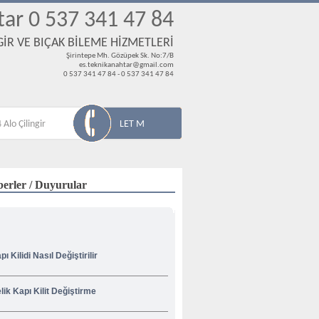
tar 0 537 341 47 84
İR VE BIÇAK BİLEME HİZMETLERİ
Şirintepe Mh. Gözüpek Sk. No:7/B
es.teknikanahtar@gmail.com
0 537 341 47 84 - 0 537 341 47 84
 Alo Çilingir
LET M
erler / Duyurular
pı Kilidi Nasıl Değiştirilir
lik Kapı Kilit Değiştirme