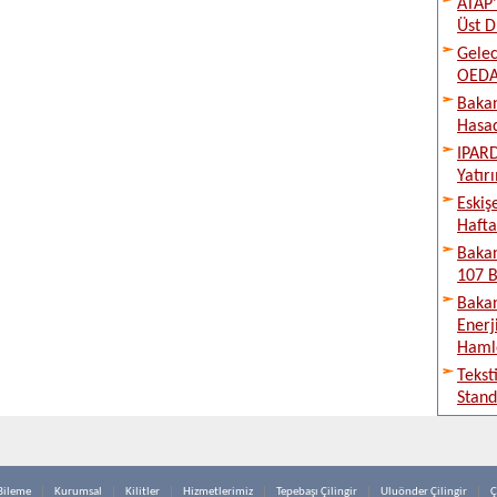
ATAP’
Üst D
Gelec
OEDAŞ
Bakan
Hasad
IPARD
Yatır
Eskiş
Hafta
Bakan
107 B
Bakan
Enerj
Haml
Tekst
Stand
Bileme
Kurumsal
Kilitler
Hizmetlerimiz
Tepebaşı Çilingir
Uluönder Çilingir
Ç