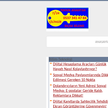
ANASAYF
Bilim-Teknoloji
Dijital Hesaplama Araçları Günlük
Hayatı Nasıl Kolaylaştırıyor?
Sosyal Medya Paylaşımlarında Dik
Edilmesi Gereken 10 Nokta
Dolandırıcıların Yeni Adresi Sosyal
Medya: E-postalar Geride Kaldı,
Reklamlara Dikkat!
Dijital Kanıtlarda Sahtecilik Tehdidi
Ekran Görüntülerine Güvenmeyin!