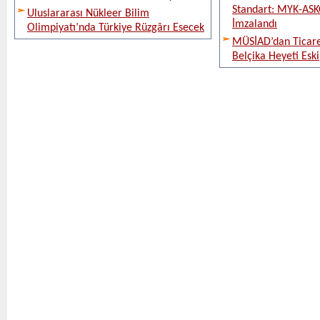
Standart: MYK-ASK
Uluslararası Nükleer Bilim
İmzalandı
Olimpiyatı’nda Türkiye Rüzgârı Esecek
MÜSİAD’dan Ticare
Belçika Heyeti Eski