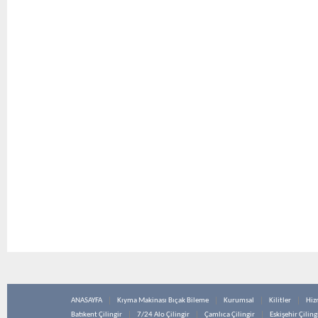
ANASAYFA
Kıyma Makinası Bıçak Bileme
Kurumsal
Kilitler
Hiz
Batıkent Çilingir
7/24 Alo Çilingir
Çamlıca Çilingir
Eskişehir Çiling