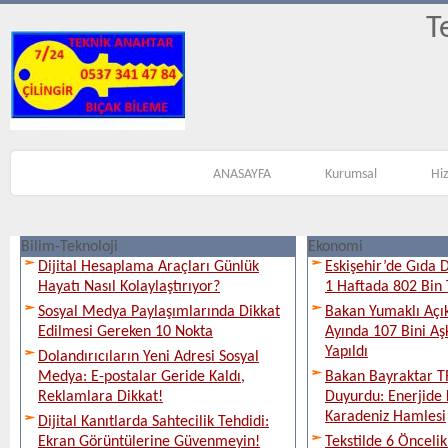
T
ANASAYFA
Kurumsal
Hi
Bilim-Teknoloji
Ekonomi
Dijital Hesaplama Araçları Günlük
Eskişehir’de Gıda 
Hayatı Nasıl Kolaylaştırıyor?
1 Haftada 802 Bin 
Sosyal Medya Paylaşımlarında Dikkat
Bakan Yumaklı Açı
Edilmesi Gereken 10 Nokta
Ayında 107 Bini Aş
Yapıldı
Dolandırıcıların Yeni Adresi Sosyal
Medya: E-postalar Geride Kaldı,
Bakan Bayraktar T
Reklamlara Dikkat!
Duyurdu: Enerjide 
Karadeniz Hamlesi
Dijital Kanıtlarda Sahtecilik Tehdidi:
Ekran Görüntülerine Güvenmeyin!
Tekstilde 6 Önceli