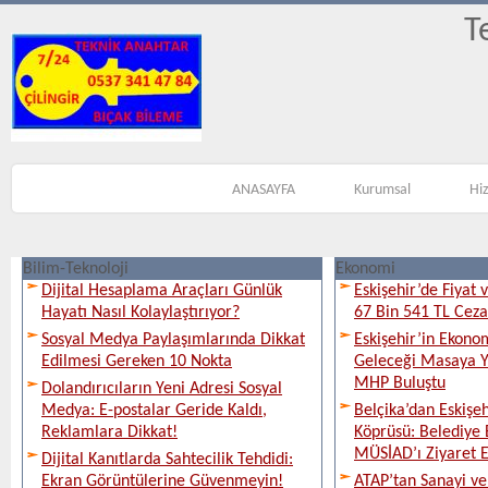
T
ANASAYFA
Kurumsal
Hi
Bilim-Teknoloji
Ekonomi
Dijital Hesaplama Araçları Günlük
Eskişehir’de Fiyat 
Hayatı Nasıl Kolaylaştırıyor?
67 Bin 541 TL Ceza
Sosyal Medya Paylaşımlarında Dikkat
Eskişehir’in Ekono
Edilmesi Gereken 10 Nokta
Geleceği Masaya Ya
MHP Buluştu
Dolandırıcıların Yeni Adresi Sosyal
Medya: E-postalar Geride Kaldı,
Belçika’dan Eskişeh
Reklamlara Dikkat!
Köprüsü: Belediye 
MÜSİAD’ı Ziyaret E
Dijital Kanıtlarda Sahtecilik Tehdidi:
Ekran Görüntülerine Güvenmeyin!
ATAP’tan Sanayi ve