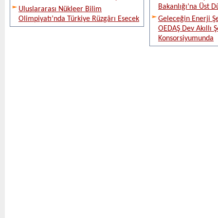
Bakanlığı’na Üst D
Uluslararası Nükleer Bilim
Olimpiyatı’nda Türkiye Rüzgârı Esecek
Geleceğin Enerji Şe
OEDAŞ Dev Akıllı 
Konsorsiyumunda