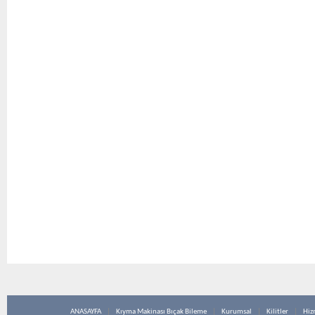
ANASAYFA
Kıyma Makinası Bıçak Bileme
Kurumsal
Kilitler
Hiz