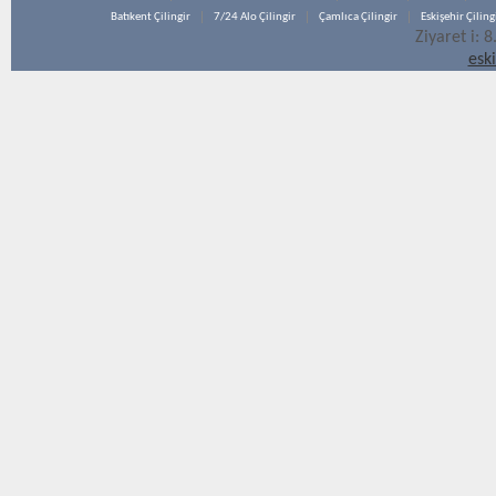
Batıkent Çilingir
7/24 Alo Çilingir
Çamlıca Çilingir
Eskişehir Çiling
Ziyaret i: 
esk