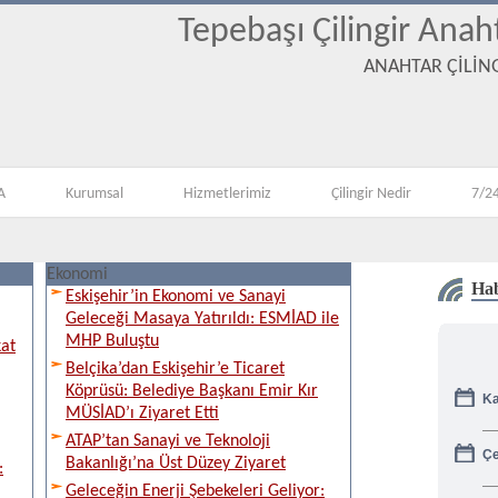
Tepebaşı Çilingir Anah
ANAHTAR ÇİLİNG
A
Kurumsal
Hizmetlerimiz
Çilingir Nedir
7/24
Ekonomi
Hab
Eskişehir’in Ekonomi ve Sanayi
Geleceği Masaya Yatırıldı: ESMİAD ile
MHP Buluştu
kat
Belçika’dan Eskişehir’e Ticaret
Ka
Köprüsü: Belediye Başkanı Emir Kır
MÜSİAD’ı Ziyaret Etti
ATAP’tan Sanayi ve Teknoloji
Çe
Bakanlığı’na Üst Düzey Ziyaret
:
Geleceğin Enerji Şebekeleri Geliyor:
Gü