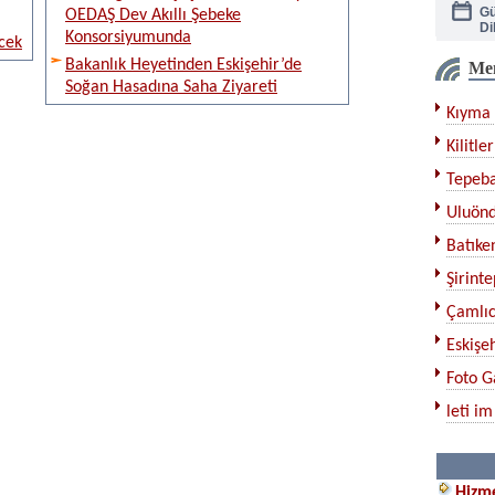
OEDAŞ Dev Akıllı Şebeke
Di
Konsorsiyumunda
cek
Bakanlık Heyetinden Eskişehir’de
Me
Ka
Soğan Hasadına Saha Ziyareti
Kıyma 
Çe
Kilitler
Tepeba
Bı
Uluönd
Ku
Batıken
Şirinte
Çamlıc
Eskişeh
Foto G
leti im
Hizme