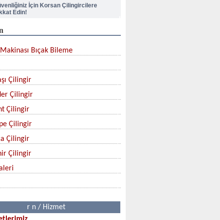
kkat Edin!
n
pı Kilidi Nasıl Değiştirilir?
Makinası Bıçak Bileme
lik Kapı Kilit Göbek Değiştirme
şı Çilingir
çak Nasıl Bilenir?
er Çilingir
rban Bıçağınızı Aldınız mı?
t Çilingir
pe Çilingir
a Çilingir
ir Çilingir
aleri
r n / Hizmet
tlerimiz