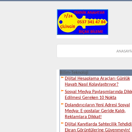
ANASAYF
Bilim-Teknoloji
Dijital Hesaplama Araçları Günlük
Hayatı Nasıl Kolaylaştırıyor?
Sosyal Medya Paylaşımlarında Dik
Edilmesi Gereken 10 Nokta
Dolandırıcıların Yeni Adresi Sosyal
Medya: E-postalar Geride Kaldı,
Reklamlara Dikkat!
Dijital Kanıtlarda Sahtecilik Tehdidi
Ekran Görüntülerine Güvenmeyin!