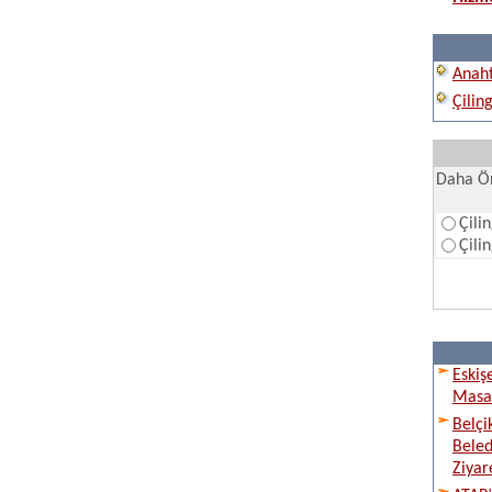
Anaht
Çilin
Daha Ön
Çili
Çili
Eskiş
Masay
Belçi
Beled
Ziyare