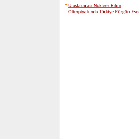
Uluslararası Nükleer Bilim
Olimpiyatı’nda Türkiye Rüzgârı Ese