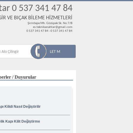
tar 0 537 341 47 84
İR VE BIÇAK BİLEME HİZMETLERİ
Şirintepe Mh. Gözüpek Sk. No:7/B
es.teknikanahtar@gmail.com
0 537 341 47 84 - 0 537 341 47 84
 Alo Çilingir
LET M
erler / Duyurular
pı Kilidi Nasıl Değiştirilir
lik Kapı Kilit Değiştirme
venliğiniz İçin Korsan Çilingircilere