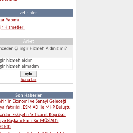
zel r nler
ar Yapımı
gir Hizmetleri
Anket
ceden Çilingir Hizmeti Aldınız mı?
ngir hizmeti aldım
ngir hizmeti almadım
Sonu lar
Son Haberler
ehir’in Ekonomi ve Sanayi Geleceği
a Yatırıldı: ESMİAD ile MHP Buluştu
ka’dan Eskişehir’e Ticaret Köprüsü:
iye Başkanı Emir Kır MÜSİAD’ı
t Etti