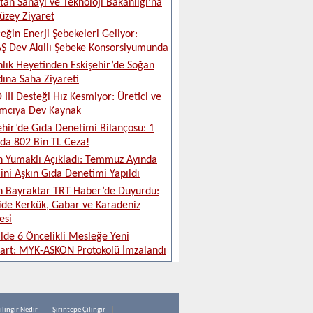
tan Sanayi ve Teknoloji Bakanlığı’na
üzey Ziyaret
eğin Enerji Şebekeleri Geliyor:
 Dev Akıllı Şebeke Konsorsiyumunda
lık Heyetinden Eskişehir’de Soğan
ına Saha Ziyareti
 III Desteği Hız Kesmiyor: Üretici ve
ımcıya Dev Kaynak
ehir’de Gıda Denetimi Bilançosu: 1
da 802 Bin TL Ceza!
 Yumaklı Açıkladı: Temmuz Ayında
ini Aşkın Gıda Denetimi Yapıldı
 Bayraktar TRT Haber’de Duyurdu:
ide Kerkük, Gabar ve Karadeniz
esi
ilde 6 Öncelikli Mesleğe Yeni
art: MYK-ASKON Protokolü İmzalandı
ilingir Nedir
Şirintepe Çilingir