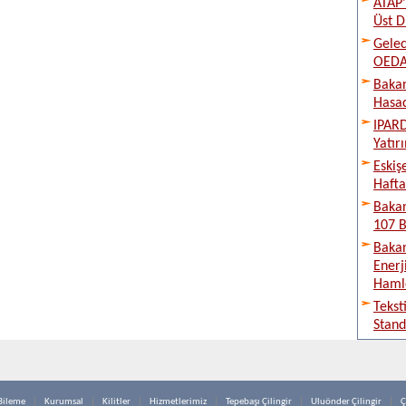
ATAP’
Üst D
Gelec
OEDAŞ
Bakan
Hasad
IPARD
Yatır
Eskiş
Hafta
Bakan
107 B
Bakan
Enerj
Haml
Tekst
Stand
Bileme
Kurumsal
Kilitler
Hizmetlerimiz
Tepebaşı Çilingir
Uluönder Çilingir
Ç