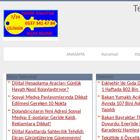
T
ANASAYFA
Kurumsal
Hi
Bilim-Teknoloji
Ekonomi
Dijital Hesaplama Araçları Günlük
Eskişehir’de Gıda 
Hayatı Nasıl Kolaylaştırıyor?
1 Haftada 802 Bin 
Sosyal Medya Paylaşımlarında Dikkat
Bakan Yumaklı Açı
Edilmesi Gereken 10 Nokta
Ayında 107 Bini Aş
Yapıldı
Dolandırıcıların Yeni Adresi Sosyal
Medya: E-postalar Geride Kaldı,
Bakan Bayraktar T
Reklamlara Dikkat!
Duyurdu: Enerjide 
Karadeniz Hamlesi
Dijital Kanıtlarda Sahtecilik Tehdidi:
Ekran Görüntülerine Güvenmeyin!
Tekstilde 6 Önceli