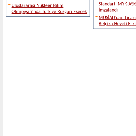
Standart: MYK-ASK
Uluslararası Nükleer Bilim
İmzalandı
Olimpiyatı’nda Türkiye Rüzgârı Esecek
MÜSİAD’dan Ticare
Belçika Heyeti Eski