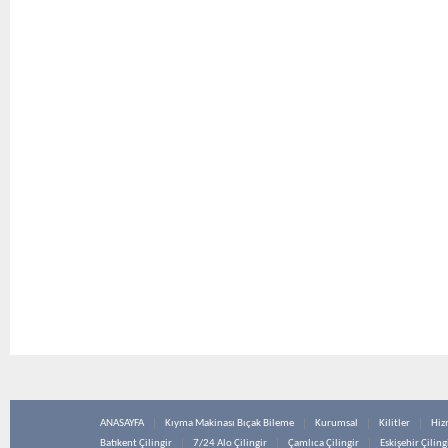
ANASAYFA
Kıyma Makinası Bıçak Bileme
Kurumsal
Kilitler
Hiz
Batıkent Çilingir
7/24 Alo Çilingir
Çamlıca Çilingir
Eskişehir Çiling